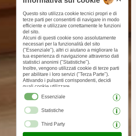
Informativa sui cookie
Questo sito utilizza cookie tecnici propri e di
terze parti per consentirti di navigare in modo
efficiente e utilizzare correttamente le funzioni
del sito.
Alcuni di questi cookie sono assolutamente
necessari per la funzionalità del sito
("Essenziale"), altri ci aiutano a migliorare la
tua esperienza di navigazione attraverso dati
statistici anonimi ("Statistiche").
Inoltre, vengono utilizzati cookie di terze parti
per abilitare i loro servizi ("Terza Parte").
Attivando i pulsanti corrispondenti, decidi
quali cookie utilizzare.
Cliccando su "Accetta tutto", "Salva
Essenziale
selezione" o "Rifiuta selezione", dichiari di
consentire l'uso dei cookie selezionati.
Statistiche
Il tuo consenso Puoi revocarlo in qualsiasi
momento.
Third Party