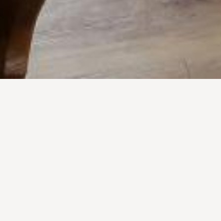
Richiesta o pr
prego scegliere