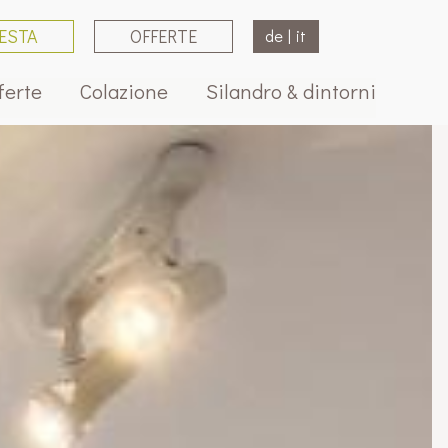
IESTA
OFFERTE
de
|
it
ferte
Colazione
Silandro & dintorni