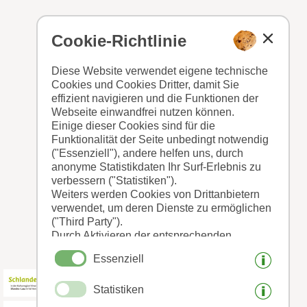
Cookie-Richtlinie
Diese Website verwendet eigene technische
Cookies und Cookies Dritter, damit Sie
effizient navigieren und die Funktionen der
Webseite einwandfrei nutzen können.
Einige dieser Cookies sind für die
Funktionalität der Seite unbedingt notwendig
("Essenziell"), andere helfen uns, durch
anonyme Statistikdaten Ihr Surf-Erlebnis zu
verbessern ("Statistiken").
Weiters werden Cookies von Drittanbietern
verwendet, um deren Dienste zu ermöglichen
("Third Party").
Durch Aktivieren der entsprechenden
Schaltflächen entscheiden Sie selbst, welche
Essenziell
Cookies zum Einsatz kommen.
Durch den Klick auf "Alle akzeptieren",
Statistiken
"Auswahl speichern" oder "Auswahl
ablehnen" erklären Sie, dass Sie den Einsatz